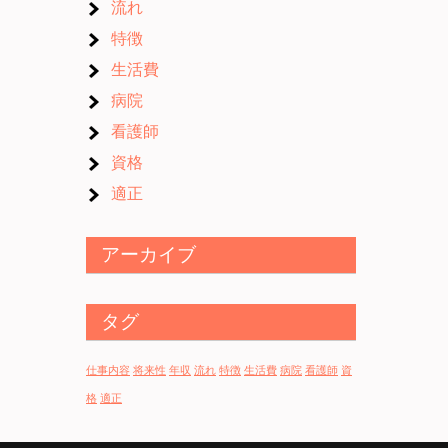
流れ
特徴
生活費
病院
看護師
資格
適正
アーカイブ
タグ
仕事内容
将来性
年収
流れ
特徴
生活費
病院
看護師
資
格
適正